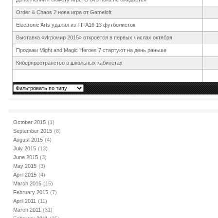
Order & Chaos 2 нова игра от Gameloft
Electronic Arts удалил из FIFA16 13 футболисток
Выставка «Игромир 2015» откроется в первых числах октября
Продажи Might and Magic Heroes 7 стартуют на день раньше
Киберпространство в школьных кабинетах
October 2015
(1)
September 2015
(8)
August 2015
(4)
July 2015
(13)
June 2015
(3)
May 2015
(3)
April 2015
(4)
March 2015
(15)
February 2015
(7)
April 2011
(11)
March 2011
(31)