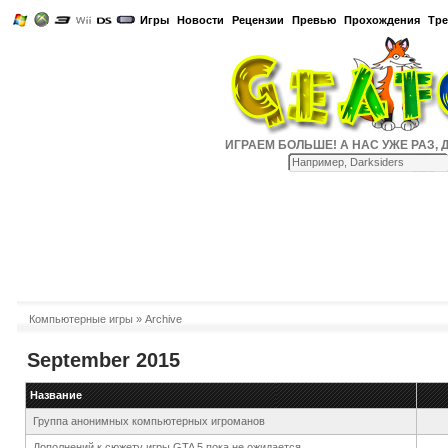
Игры
Новости
Рецензии
Превью
Прохождения
Тр
ИГРАЕМ БОЛЬШЕ! А НАС УЖЕ РАЗ, ДВА
Компьютерные игры
» Archive
September 2015
Название
Группа анонимных компьютерных игроманов
Дополнений к сюжету игры GTA 5 пока не ожидается