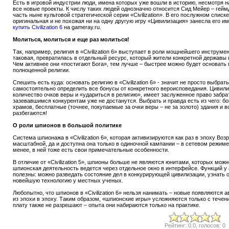
Есть в игровой индустрии люди, имена которых уже вошли в историю, несмотря на
все новые проекты. К числу таких людей однозначно относится Сид Мейер – гей
часть ныне культовой стратегической серии «Civilization». В его послужном списк
оригинальная и не похожая ни на одну другую игру «Цивилизация» занесла его и
купить Civilization 6
на gameray.ru.
Молиться, молиться и еще раз молиться!
Так, например, религия в «Civilization 6» выступает в роли мощнейшего инструме
таковая, превратилась в отдельный ресурс, который жители конкретной державы 
Чем активнее они «постигают Бога», тем лучше – быстрее можно будет основать
полноценной религии.
Спешить есть куда: основать религию в «Civilization 6» - значит не просто выбрат
самостоятельно определить все бонусы от конкретного вероисповедания. Цивил
количество очков веры и «удариться в религию», имеет заслуженное право забр
зазевавшимся конкурентам уже не достанутся. Выбрать и правда есть из чего: б
храмов, бесплатные (точнее, покупаемые за очки веры – не за золото) здания и в
разбегаются!
О роли шпионов в большой политике
Система шпионажа в «Civilization 6», которая активизируются как раз в эпоху Во
масштабной, да и доступна она только в одиночной кампании – в сетевом режиме
менее, в ней тоже есть свои примечательные особенности.
В отличие от «Civilization 5», шпионы больше не являются юнитами, которых мож
шпионская деятельность ведется через отдельное окно в интерфейсе. Функций у аг
полезны: можно разведать состояние дел в конкурирующей цивилизации, узнать о
новейшую технологию у местных ученых.
Любопытно, что шпионов в «Civilization 6» нельзя нанимать – новые появляются 
из эпохи в эпоху. Таким образом, «шпионские игры» усложняются только с течен
плату также не разрешают – опыта они набираются только на практике.
Рейтинг: 0.0, голосов: 0