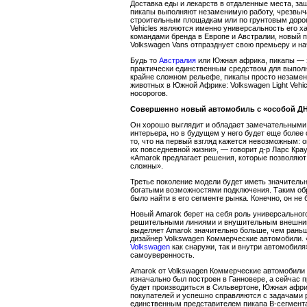
Доставка еды и лекарств в отдаленные места, за
пикапы выполняют незаменимую работу, чрезвыча
строительным площадкам или по грунтовым дорог
Vehicles являются именно универсальность его х
командами бренда в Европе и Австралии, новый 
Volkswagen Vans отпразднует свою премьеру и на
Будь то
Австралия
или Южная африка, пикапы — э
практически единственным средством для выполне
крайне сложном рельефе, пикапы просто незамен
животных в Южной Африке: Volkswagen Light Vehic
носорогов.
Совершенно новый автомобиль с «особой ДН
Он хорошо выглядит и обладает замечательными 
интерьера, но в будущем у него будет еще более
то, что на первый взгляд кажется невозможным: о
их повседневной жизни», — говорит д-р Ларс Кра
«Amarok предлагает решения, которые позволяют 
сложны».
Третье поколение модели будет иметь значитель
богатыми возможностями подключения. Таким обр
было найти в его сегменте рынка. Конечно, он не
Новый Amarok берет на себя роль универсального
решительными линиями и внушительным внешним
выделяет Amarok значительно больше, чем раньш
дизайнер Volkswagen Коммерческие автомобили.
Volkswagen
как снаружи, так и внутри автомобил
самоуверенность.
Amarok от Volkswagen Коммерческие автомобили 
изначально был построен в Ганновере, а сейчас п
будет производиться в Сильвертоне, Южная афри
покупателей и успешно справляются с задачами 
единственным представителем пикапа В-сегмента