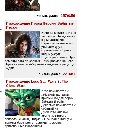
1570859
Читать далее
Прохождение Принц Персии: Забытые
Пески
ли
Начинаем идти вниз по
лестнице. Перед нами
взрывается мост.
Перепрыгиваем его и
убиваем двух
стражников. Справа
видим уступ.
Подходим к нему. При
помощи бега по стенам – взбираемся на него.
Идём на лево и забираемся ещё на один уступ.
Видим ...
227661
Читать далее
Прохождение Lego Star Wars 3: The
Clone Wars
Игра начинается с
ми
звёздной заставки,
привычной для серии
й
Звёздный войн.
Действие начинается с
событий на
Джеонозинанской
арене из второго
эпизода. Анакин, Падме и Оби-ван в плену и
должны бороться с тварями на арене,
прикованные к колоннам.