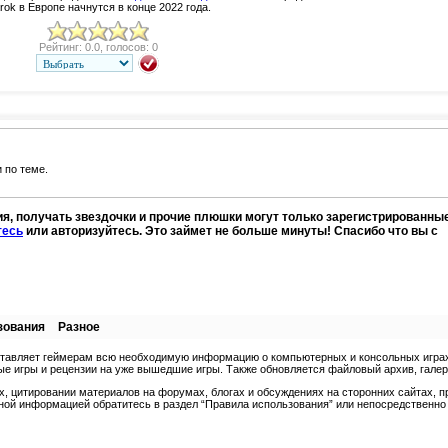
k в Европе начнутся в конце 2022 года.
Рейтинг: 0.0, голосов: 0
 по теме.
я, получать звездочки и прочие плюшки могут только зарегистрированны
тесь
или авторизуйтесь. Это займет не больше минуты! Спасибо что вы с
зования
Разное
ставляет геймерам всю необходимую информацию о компьютерных и консольных играх.
е игры и рецензии на уже вышедшие игры. Также обновляется файловый архив, галерея
, цитировании материалов на форумах, блогах и обсуждениях на сторонних сайтах, п
ной информацией обратитесь в раздел “Правила использования” или непосредственно