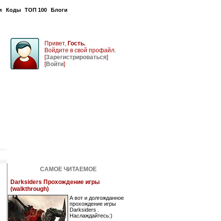
и
Коды
ТОП 100
Блоги
Привет,
Гость.
Войдите в свой профайл.
[
Зарегистрироваться
]
[
Войти
]
САМОЕ ЧИТАЕМОЕ
Darksiders Прохождение игры
(walkthrough)
А вот и долгожданное
прохождение игры
Darksiders .
Наслаждайтесь:)