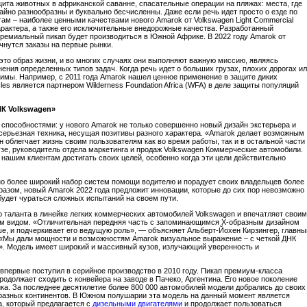
щита животных в африканской саванне, спасательные операции на пляжах: места, где
йно разнообразны и буквально бесчисленны. Даже если речь идет просто о езде по
ам – наиболее ценными качествами нового Amarok от Volkswagen Light Commercial
арактера, а также его исключительные внедорожные качества. Разработанный
премиальный пикап будет производиться в Южной Африке. В 2022 году Amarok от
чнутся заказы на первые рынки.
то образ жизни, и во многих случаях они выполняют важную миссию, являясь
ния определенных типов задач. Когда речь идет о больших грузах, плохих дорогах и
имы. Например, с 2011 года Amarok нашел ценное применение в защите диких
les является партнером Wilderness Foundation Africa (WFA) в деле защиты популяций
К Volkswagen»
способностями: у нового Amarok не только совершенно новый дизайн экстерьера и
 серьезная техника, несущая позитивы разного характера. «Amarok делает возможным
н облегчает жизнь своим пользователям как во время работы, так и в остальной части
узе, руководитель отдела маркетинга и продаж Volkswagen Коммерческие автомобили.
нашим клиентам достигать своих целей, особенно когда эти цели действительно
но более широкий набор систем помощи водителю и порадует своих владельцев более
азом, новый Amarok 2022 года предложит инновации, которые до сих пор невозможно
 будет чураться сложных испытаний на своем пути.
 таланта в линейке легких коммерческих автомобилей Volkswagen и впечатляет свои
 видом. «Отличительная передняя часть с запоминающимся X-образным дизайном
е, и подчеркивает его ведущую роль», — объясняет Альберт-Йохен Кирзингер, главны
 «Мы дали мощности и возможностям Amarok визуальное выражение – с четкой ДНК
я». Модель имеет широкий и массивный кузов, излучающий уверенность и
впервые поступил в серийное производство в 2010 году. Пикап премиум-класса
родолжает сходить с конвейера на заводе в Пачеко, Аргентина. Его новое поколение
ка. За последнее десятилетие более 800 000 автомобилей модели добрались до своих
разных континентов. В Южном полушарии эта модель на данный момент является
, который предлагается с
дизельными двигателями
и продолжает пользоваться