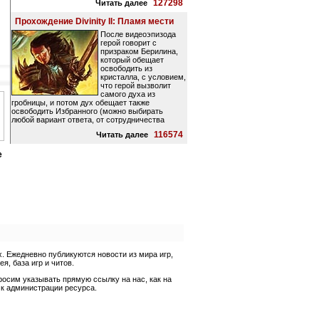
127298
Читать далее
Прохождение Divinity II: Пламя мести
После видеоэпизода
герой говорит с
призраком Берилина,
который обещает
освободить из
кристалла, с условием,
что герой вызволит
самого духа из
гробницы, и потом дух обещает также
освободить Избранного (можно выбирать
любой вариант ответа, от сотрудничества
116574
Читать далее
е
 Ежедневно публикуются новости из мира игр,
, база игр и читов.
росим указывать прямую ссылку на нас, как на
 к администрации ресурса.