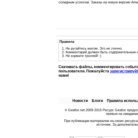
солидным успехом. Заказы на новую версию Amaro
Правила
1. Не ругайтесь матом. Это не этично.
2. Комментарий должен быть содержательным и
3. Не кормите троллей! :)
Скачивать файлы, комментировать событи
пользователи. Пожалуйста
зарегистрируй
нами!
Новости
Блоги
Правила исполь
© Geafox.net 2009-2015 Ресурс Geafox предо
превью на ожидаемы
При публикации материалов на своих ресурсах
источник. За дополнитель