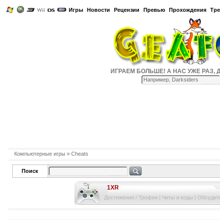
Игры
Новости
Рецензии
Превью
Прохождения
Тр
ИГРАЕМ БОЛЬШЕ! А НАС УЖЕ РАЗ, ДВА
Компьютерные игры
» Cheats
Поиск
1XR
Достижения / Трофеи
|
Читы и коды
|
Обсудить