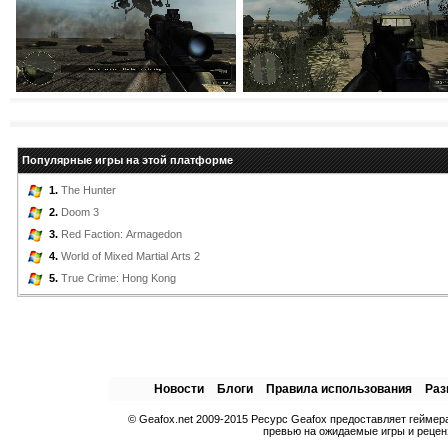
Популярные игры на этой платформе
1.
The Hunter
2.
Doom 3
3.
Red Faction: Armagedon
4.
World of Mixed Martial Arts 2
5.
True Crime: Hong Kong
Новости
Блоги
Правила использования
Раз
© Geafox.net 2009-2015 Ресурс Geafox предоставляет гейме
превью на ожидаемые игры и реценз