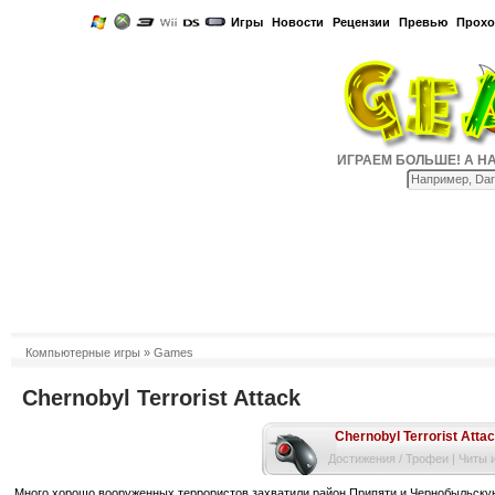
Игры
Новости
Рецензии
Превью
Прохо
ИГРАЕМ БОЛЬШЕ! А НАС 
Компьютерные игры
» Games
Chernobyl Terrorist Attack
Chernobyl Terrorist Atta
Достижения / Трофеи
|
Читы 
Много хорошо вооруженных террористов захватили район Припяти и Чернобыльскую