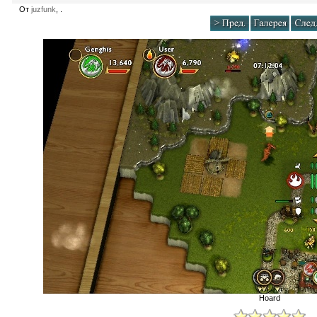
От
juzfunk
, .
Hoard