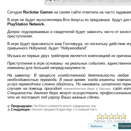
Достижения / Трофеи
|
Читы и коды
|
Обсудить
Сегодня
Rockstar Games
на своём сайте ответила на часто задава
В игре не будет мультиплеера.Все бонусы из предзаказа будут д
PlayStation Network.
Допрос подозреваемых и свидетелей будет зависеть чисто от каче
преступления.
В игре будет красоваться знак Голливуда, но поскольку действие иг
привычного Hollywood, будет "Hollywoodland".
Музыка из первых двух трейлеров является композицией из оригина
Преступления в игре основаны на реальных событиях, единственно
изменены для большей непредсказуемости.
На заметку: В процессе хозяйственной деятельности любая 
необходимостью перевода. В наше время, когда клиенты компан
услуг переводчика сложно обойтись. Но нанимать штатного перев
случаях на помощь приходит
, сайт кот
переводческое бюро в Москве
Специалисты данного бюро могут осуществить профессиональны
что не поставит под угрозу Ваши важные сделки.
Предыдущее:
На Kinect появится много хардкорных игр
Следующее:
Начало продаж Dragon Age 2 и первый патч
Рейтинг: 0.0, голосов: 0