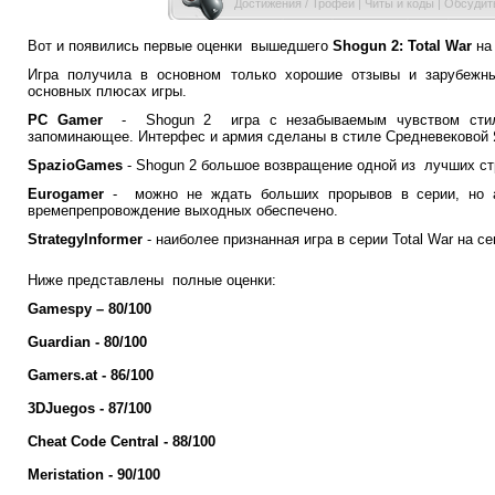
Достижения / Трофеи
|
Читы и коды
|
Обсудить
Вот и появились первые оценки вышедшего
Shogun 2: Total War
на 
Игра получила в основном только хорошие отзывы и зарубежны
основных плюсах игры.
PC Gamer
- Shogun 2 игра с незабываемым чувством стиля
запоминающее. Интерфес и армия сделаны в стиле Средневековой 
SpazioGames
- Shogun 2 большое возвращение одной из лучших ст
Eurogamer
- можно не ждать больших прорывов в серии, но а
времепрепровождение выходных обеспечено.
StrategyInformer
-
наиболее признанная игра в серии Total War на се
Ниже представлены полные оценки:
Gamespy – 80/100
Guardian - 80/100
Gamers.at - 86/100
3DJuegos - 87/100
Cheat Code Central - 88/100
Meristation - 90/100