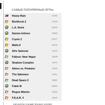
САМЫЕ ПОПУЛЯРНЫЕ ИГРЫ
Heavy Rain
174456
BioShock 2
170336
L.A. Noire
166543
Dantes Inferno
150003
Crysis 2
145277
Mafia II
130745
Afro Samurai
123121
Fallout: New Vegas
120039
Shadow Complex
119771
Aliens vs. Predator
114576
The Saboteur
111541
Dead Space 2
110862
Fable III
108628
Rogue Warrior
105510
F.E.A.R. 3
104410
GEAFOX GAME RANG (GGR)