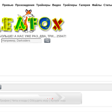
и
Превью
Прохождения
Трейнеры
Видео
Трейлеры
Галерея
Файлы
Стать
ОЛЬШЕ! А НАС УЖЕ РАЗ, ДВА, ТРИ... 25947!
 Трофеи
|
Читы и коды
|
Обсудить игру
|
Купить игру