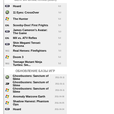
Hoard
6.0
11 Eyes: CrossOver
5.0
The Hunter
5.0
Scooby-Doo! First Frights
5.0
James Cameron’s Avatar:
5.0
The Game
MX vs. ATV Reflex
5.0
Shin Megami Tensei:
5.0
Persona
Real Heroes: Firefighters
5.0
Doom 3
5.0
Teenage Mutant Ninja
5.0
Turtles: Sm...
ОБНОВЛЕНИЕ БАЗЫ ИГР
Ghostbusters: Sanctum of
2011-03-11
Slime
Ghostbusters: Sanctum of
2011-03-11
Slime
Ghostbusters: Sanctum of
2011-03-11
Slime
Anomaly Warzone Earth
2011-04-08
Shadow Harvest: Phantom
2011-04-05
Ops
Hoard
2011-04-04