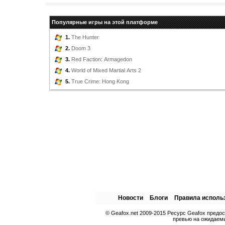
Популярные игры на этой платформе
1.
The Hunter
2.
Doom 3
3.
Red Faction: Armagedon
4.
World of Mixed Martial Arts 2
5.
True Crime: Hong Kong
Новости
Блоги
Правила исполь
© Geafox.net 2009-2015 Ресурс Geafox предо
превью на ожидаемы