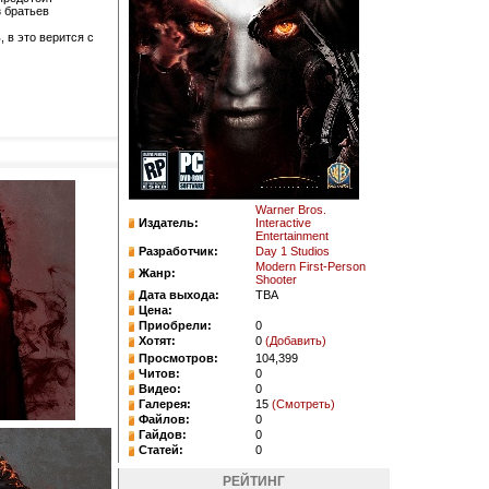
з братьев
 в это верится с
Warner Bros.
Издатель:
Interactive
Entertainment
Разработчик:
Day 1 Studios
Modern First-Person
Жанр:
Shooter
Дата выхода:
TBA
Цена:
Приобрели:
0
Хотят:
0
(Добавить)
Просмотров:
104,399
Читов:
0
Видео:
0
Галерея:
15
(Смотреть)
Файлов:
0
Гайдов:
0
Статей:
0
РЕЙТИНГ