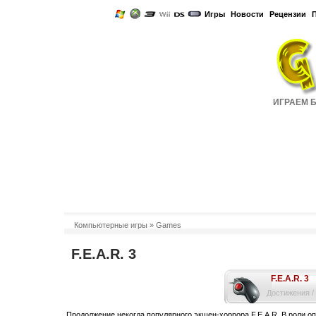
Игры
Новости
Рецензии
ИГРАЕМ БО
Компьютерные игры
» Games
F.E.A.R. 3
F.E.A.R. 3
Достижения /
Продолжение некогда популярного экшен-хоррора F.E.A.R. В роли оп