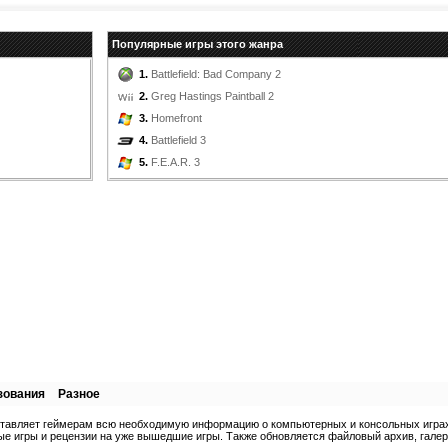
Популярные игры этого жанра
1.
Battlefield: Bad Company 2
2.
Greg Hastings Paintball 2
3.
Homefront
4.
Battlefield 3
5.
F.E.A.R. 3
зования
Разное
ставляет геймерам всю необходимую информацию о компьютерных и консольных играх.
е игры и рецензии на уже вышедшие игры. Также обновляется файловый архив, галерея