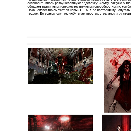
остановить вновь разбушевавшуюся “девочку” Альму. Как уже было 
обладает различными сверхестественными способностями и, комби
Пока неизвестно сможет ли новый F.E.A.R. по настоящему напугать 
трудом. Во всяком случае, любителям простых стрелялок игру стоит