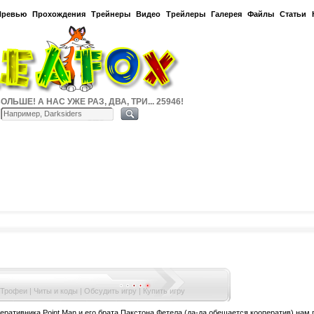
Превью
Прохождения
Трейнеры
Видео
Трейлеры
Галерея
Файлы
Статьи
ЛЬШЕ! А НАС УЖЕ РАЗ, ДВА, ТРИ... 25946!
 Трофеи
|
Читы и коды
|
Обсудить игру
|
Купить игру
еративника Point Man и его брата Пакстона Фетела (да-да обещается кооператив) нам 