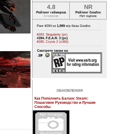
4.8
NR
Рейтинг геймеров
Рейтинг Geafox
4 голосов
Нет оценок
Ранг #284 из
1,999
игр базы Geafox
#283. Singularity (pc)
#284. F.E.A.R. 3 (pc)
#285. Crysis 2 (x360)
Смотрите также на
ОБНОВЛЕНИЯ
Как Пополнить Баланс Steam:
Пошаговое Руководство и Лучшие
Способы