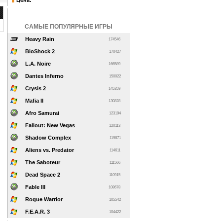
Цена:
САМЫЕ ПОПУЛЯРНЫЕ ИГРЫ
Heavy Rain
174546
BioShock 2
170427
L.A. Noire
166589
Dantes Inferno
150022
Crysis 2
145359
Mafia II
130828
Afro Samurai
123194
Fallout: New Vegas
120113
Shadow Complex
119871
Aliens vs. Predator
114611
The Saboteur
111566
Dead Space 2
110915
Fable III
108678
Rogue Warrior
105542
F.E.A.R. 3
104422