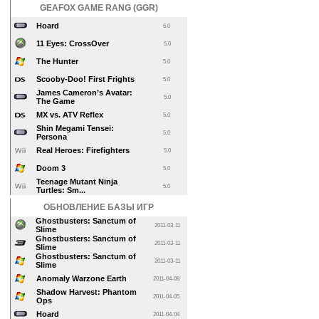
GEAFOX GAME RANG (GGR)
Hoard
6.0
11 Eyes: CrossOver
5.0
The Hunter
5.0
Scooby-Doo! First Frights
5.0
James Cameron’s Avatar:
5.0
The Game
MX vs. ATV Reflex
5.0
Shin Megami Tensei:
5.0
Persona
Real Heroes: Firefighters
5.0
Doom 3
5.0
Teenage Mutant Ninja
5.0
Turtles: Sm...
ОБНОВЛЕНИЕ БАЗЫ ИГР
Ghostbusters: Sanctum of
2011-03-11
Slime
Ghostbusters: Sanctum of
2011-03-11
Slime
Ghostbusters: Sanctum of
2011-03-11
Slime
Anomaly Warzone Earth
2011-04-08
Shadow Harvest: Phantom
2011-04-05
Ops
Hoard
2011-04-04