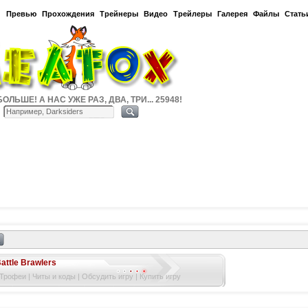
и
Превью
Прохождения
Трейнеры
Видео
Трейлеры
Галерея
Файлы
Стать
ОЛЬШЕ! А НАС УЖЕ РАЗ, ДВА, ТРИ... 25948!
attle Brawlers
 Трофеи
|
Читы и коды
|
Обсудить игру
|
Купить игру