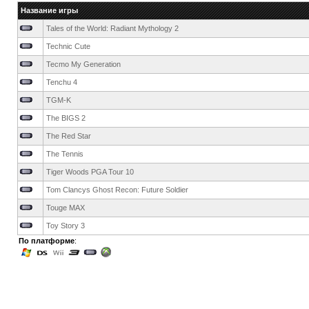
Название игры
Tales of the World: Radiant Mythology 2
Technic Cute
Tecmo My Generation
Tenchu 4
TGM-K
The BIGS 2
The Red Star
The Tennis
Tiger Woods PGA Tour 10
Tom Clancys Ghost Recon: Future Soldier
Touge MAX
Toy Story 3
По платформе
: