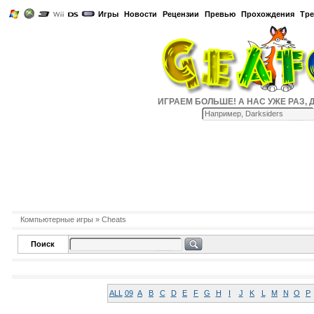
Игры
Новости
Рецензии
Превью
Прохождения
Тр
ИГРАЕМ БОЛЬШЕ! А НАС УЖЕ РАЗ, ДВА
Компьютерные игры
» Cheats
Поиск
ALL
09
A
B
C
D
E
F
G
H
I
J
K
L
M
N
O
P