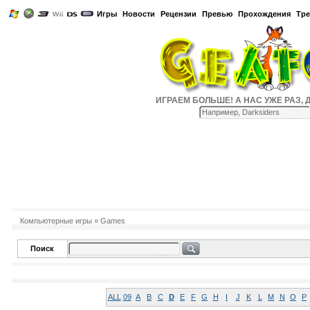
Игры
Новости
Рецензии
Превью
Прохождения
Тр
ИГРАЕМ БОЛЬШЕ! А НАС УЖЕ РАЗ, ДВА
Компьютерные игры
» Games
Поиск
ALL
09
A
B
C
D
E
F
G
H
I
J
K
L
M
N
O
P