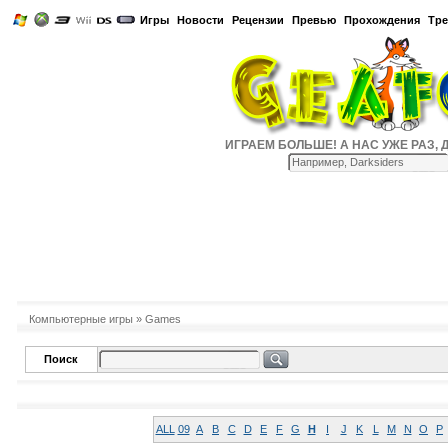
Игры
Новости
Рецензии
Превью
Прохождения
Тр
ИГРАЕМ БОЛЬШЕ! А НАС УЖЕ РАЗ, ДВА
Компьютерные игры
» Games
Поиск
ALL
09
A
B
C
D
E
F
G
H
I
J
K
L
M
N
O
P