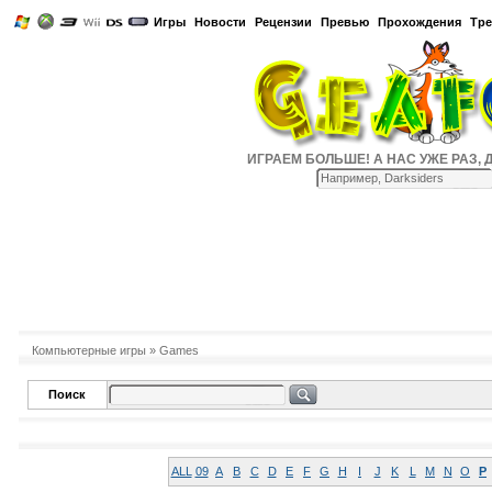
Игры
Новости
Рецензии
Превью
Прохождения
Тр
ИГРАЕМ БОЛЬШЕ! А НАС УЖЕ РАЗ, ДВА
Компьютерные игры
» Games
Поиск
ALL
09
A
B
C
D
E
F
G
H
I
J
K
L
M
N
O
P