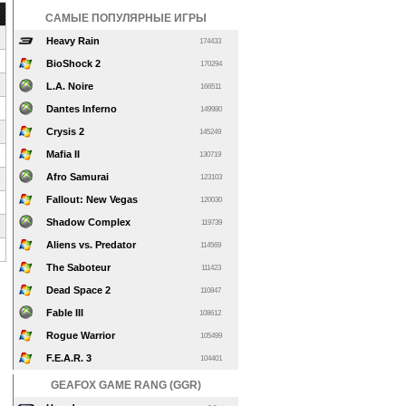
САМЫЕ ПОПУЛЯРНЫЕ ИГРЫ
Heavy Rain
174433
BioShock 2
170294
L.A. Noire
166511
Dantes Inferno
149980
Crysis 2
145249
Mafia II
130719
Afro Samurai
123103
Fallout: New Vegas
120030
Shadow Complex
119739
Aliens vs. Predator
114569
The Saboteur
111423
Dead Space 2
110847
Fable III
108612
Rogue Warrior
105499
F.E.A.R. 3
104401
GEAFOX GAME RANG (GGR)