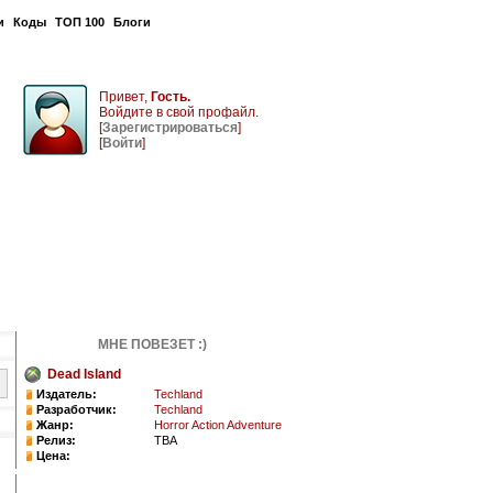
и
Коды
ТОП 100
Блоги
Привет,
Гость.
Войдите в свой профайл.
[
Зарегистрироваться
]
[
Войти
]
МНЕ ПОВЕЗЕТ :)
Dead Island
Издатель:
Techland
Разработчик:
Techland
Жанр:
Horror Action Adventure
Релиз:
TBA
Цена: