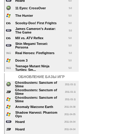
Hoard
6.0
11 Eyes: CrossOver
5.0
The Hunter
5.0
Scooby-Doo! First Frights
5.0
James Cameron’s Avatar:
5.0
The Game
MX vs. ATV Reflex
5.0
Shin Megami Tensei:
5.0
Persona
Real Heroes: Firefighters
5.0
Doom 3
5.0
Teenage Mutant Ninja
5.0
Turtles: Sm...
ОБНОВЛЕНИЕ БАЗЫ ИГР
Ghostbusters: Sanctum of
2011-03-11
Slime
Ghostbusters: Sanctum of
2011-03-11
Slime
Ghostbusters: Sanctum of
2011-03-11
Slime
Anomaly Warzone Earth
2011-04-08
Shadow Harvest: Phantom
2011-04-05
Ops
Hoard
2011-04-04
Hoard
2011-04-04