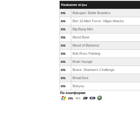
Название игры
Bakugan: Battle Brawlers
Ben 10 Alien Force: Vilgax Attacks
Big Bang Mini
Blood Bowl
Blood of Bahamut
Bob Ross Painting
Brain Voyage
Brave: Shaman’s Challenge
BreakSoul
Bukyou
По платформе
: