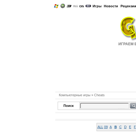
Игры
Новости
Рецензи
ИГРАЕМ Б
Компьютерные игры
» Cheats
Поиск
ALL
09
A
B
C
D
E
F