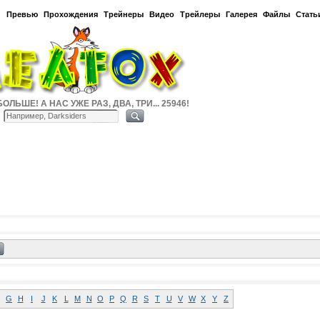
и
Превью
Прохождения
Трейнеры
Видео
Трейлеры
Галерея
Файлы
Стать
ОЛЬШЕ! А НАС УЖЕ РАЗ, ДВА, ТРИ... 25946!
G
H
I
J
K
L
M
N
O
P
Q
R
S
T
U
V
W
X
Y
Z