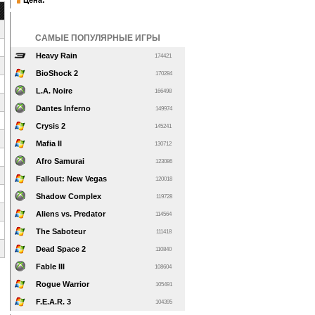
Цена:
САМЫЕ ПОПУЛЯРНЫЕ ИГРЫ
Heavy Rain
174421
BioShock 2
170284
L.A. Noire
166498
Dantes Inferno
149974
Crysis 2
145241
Mafia II
130712
Afro Samurai
123086
Fallout: New Vegas
120018
Shadow Complex
119728
Aliens vs. Predator
114564
The Saboteur
111418
Dead Space 2
110840
Fable III
108604
Rogue Warrior
105491
F.E.A.R. 3
104395