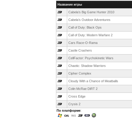
Название игры
Cabela’s Big Game Hunter 2010
Cabela’s Outdoor Adventures
Call of Duty: Black Ops
Call of Duty: Modern Warfare 2
Cars Race-O-Rama
Castle Crashers
CellFactor: Psychokinetic Wars
Chaotic: Shadow Warriors
Cipher Complex
Cloudy With a Chance of Meatballs
Colin McRae DiRT 2
Cross Edge
Crysis 2
По платформе
: