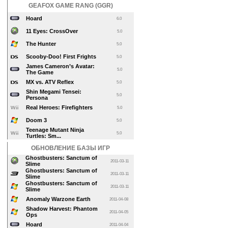
GEAFOX GAME RANG (GGR)
Hoard
6.0
11 Eyes: CrossOver
5.0
The Hunter
5.0
Scooby-Doo! First Frights
5.0
James Cameron’s Avatar:
5.0
The Game
MX vs. ATV Reflex
5.0
Shin Megami Tensei:
5.0
Persona
Real Heroes: Firefighters
5.0
Doom 3
5.0
Teenage Mutant Ninja
5.0
Turtles: Sm...
ОБНОВЛЕНИЕ БАЗЫ ИГР
Ghostbusters: Sanctum of
2011-03-11
Slime
Ghostbusters: Sanctum of
2011-03-11
Slime
Ghostbusters: Sanctum of
2011-03-11
Slime
Anomaly Warzone Earth
2011-04-08
Shadow Harvest: Phantom
2011-04-05
Ops
Hoard
2011-04-04