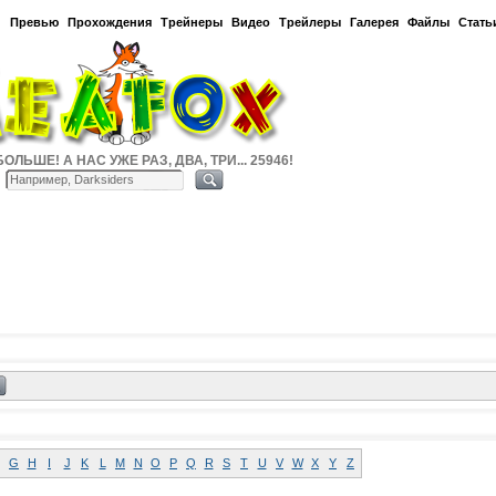
и
Превью
Прохождения
Трейнеры
Видео
Трейлеры
Галерея
Файлы
Стать
ОЛЬШЕ! А НАС УЖЕ РАЗ, ДВА, ТРИ... 25946!
G
H
I
J
K
L
M
N
O
P
Q
R
S
T
U
V
W
X
Y
Z