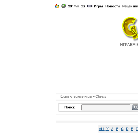
Игры
Новости
Рецензи
ИГРАЕМ Б
Компьютерные игры
» Cheats
Поиск
ALL
09
A
B
C
D
E
F