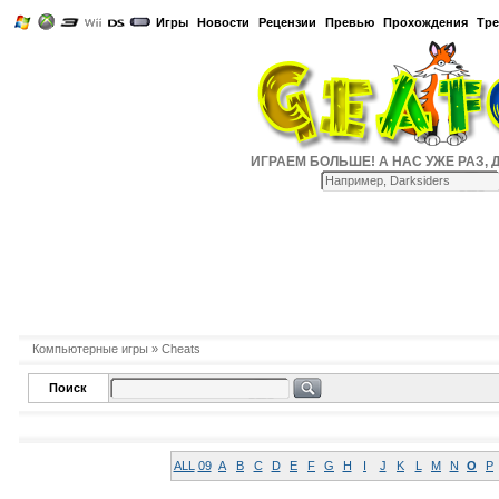
Игры
Новости
Рецензии
Превью
Прохождения
Тр
ИГРАЕМ БОЛЬШЕ! А НАС УЖЕ РАЗ, ДВА
Компьютерные игры
» Cheats
Поиск
ALL
09
A
B
C
D
E
F
G
H
I
J
K
L
M
N
O
P