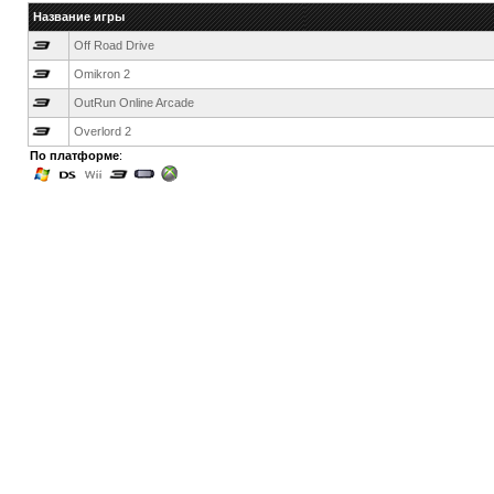
Название игры
Off Road Drive
Omikron 2
OutRun Online Arcade
Overlord 2
По платформе
: